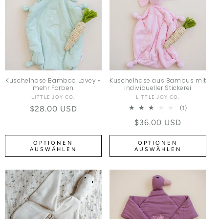
Kuschelhase Bamboo Lovey -
Kuschelhase aus Bambus mit
mehr Farben
individueller Stickerei
LITTLE JOY CO.
Anbieter:
LITTLE JOY CO.
Anbieter:
Normaler Preis
$28.00 USD
1 Bewertu
(1)
Normaler Preis
$36.00 USD
OPTIONEN
OPTIONEN
AUSWÄHLEN
AUSWÄHLEN