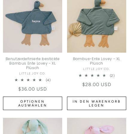
Benutzerdefinierte bestickte
Bambus-Ente Lovey - XL
Bambus Ente Lovey - XL
Plüsch
Plüsch
LITTLE JOY CO.
Anbieter:
LITTLE JOY CO.
Anbieter:
2 Bewertu
(2)
4 Bewertungen insgesamt
(4)
Normaler Preis
$28.00 USD
Normaler Preis
$36.00 USD
OPTIONEN
IN DEN WARENKORB
AUSWÄHLEN
LEGEN