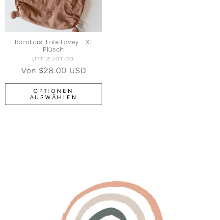
Bambus-Ente Lovey - XL
Plüsch
LITTLE JOY CO.
Anbieter:
Normaler Preis
Von $28.00 USD
OPTIONEN
AUSWÄHLEN