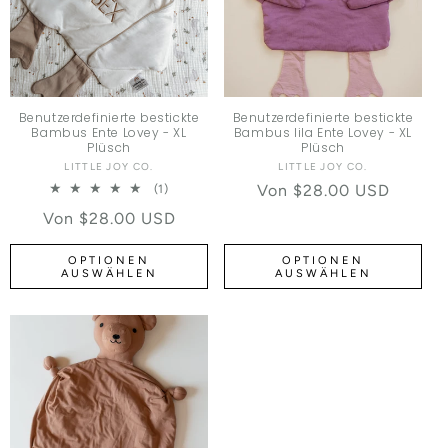
Benutzerdefinierte bestickte
Benutzerdefinierte bestickte
Bambus Ente Lovey - XL
Bambus lila Ente Lovey - XL
Plüsch
Plüsch
LITTLE JOY CO.
Anbieter:
LITTLE JOY CO.
Anbieter:
1 Bewertungen insgesamt
Normaler Preis
Von $28.00 USD
(1)
Normaler Preis
Von $28.00 USD
OPTIONEN
OPTIONEN
AUSWÄHLEN
AUSWÄHLEN