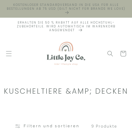
KOSTENLOSER STANDARDVERSAND IN DIE USA FÜR ALLE
BESTELLUNGEN AB 75 USD (GILT NICHT FÜR BRANDS WE LOVE)
ERHALTEN SIE 50 % RABATT AUF ALLE HOCHSTUHL-
ZUBEHÖRTEILE. WIRD AUTOMATISCH IM WARENKORB
ANGEWENDET
Warenkor
KATEGORIE:
KUSCHELTIERE &AMP; DECKEN
Filtern und sortieren
9 Produkte